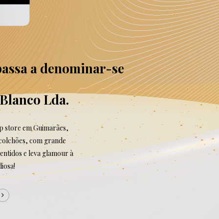
 passa a denominar-se
Blanco Lda.
ip store em Guimarães,
e colchões, com grande
entidos e leva glamour à
iosa!